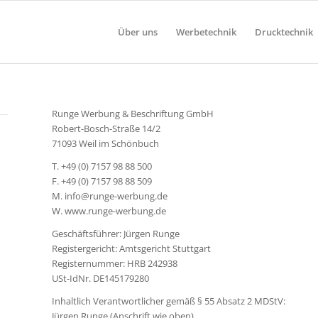
Über uns
Werbetechnik
Drucktechnik
Runge Werbung & Beschriftung GmbH
Robert-Bosch-Straße 14/2
71093 Weil im Schönbuch
T. +49 (0) 7157 98 88 500
F. +49 (0) 7157 98 88 509
M. info@runge-werbung.de
W. www.runge-werbung.de
Geschäftsführer: Jürgen Runge
Registergericht: Amtsgericht Stuttgart
Registernummer: HRB 242938
USt-IdNr. DE145179280
Inhaltlich Verantwortlicher gemäß § 55 Absatz 2 MDStV:
Jürgen Runge (Anschrift wie oben)